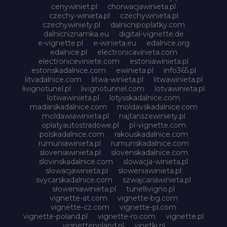
cenywiniet.pl
chorwacjawinieta.pl
czechy-winieta.pl
czechywinieta.pl
czechywiniety.pl
dalnicnipoplatky.com
dalnicniznamka.eu
digital-vignette.de
e-vignette.pl
e-winieta.eu
edalnice.org
edalnice.pl
electronicavinieta.com
electroniceviniete.com
estoniawinieta.pl
estonskadalnice.com
ewinieta.pl
info365.pl
litvadalnice.com
litwa-winieta.pl
litwawinieta.pl
livignotunel.pl
livignotunnel.com
lotvawinieta.pl
lotwawinieta.pl
lotysskadalnice.com
madarskadalnice.com
moldavskadalnice.com
moldawiawinieta.pl
najtanszewiniety.pl
oplatyautostradowe.pl
pl-vignette.com
polskadalnice.com
rakouskadalnice.com
rumuniawinieta.pl
rumunskadalnice.com
sloveniawinieta.pl
slovenskadalnice.com
slovinskadalnice.com
slowacja-winieta.pl
slowacjawinieta.pl
sloweniawinieta.pl
svycarskadalnice.com
szwajcariawinieta.pl
słoweniawinieta.pl
tunellivigno.pl
vignette-at.com
vignette-bg.com
vignette-cz.com
vignette-pl.com
vignette-poland.pl
vignette-ro.com
vignette.pl
vignettepoland.pl
vinetki.pl