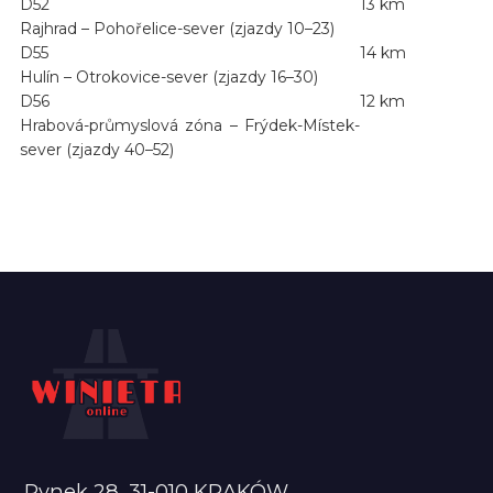
D52
13 km
Rajhrad – Pohořelice-sever (zjazdy 10–23)
D55
14 km
Hulín – Otrokovice-sever (zjazdy 16–30)
D56
12 km
Hrabová-průmyslová zóna – Frýdek-Místek-
sever (zjazdy 40–52)
Rynek 28, 31-010 KRAKÓW