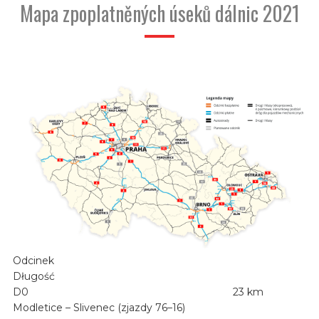
Mapa zpoplatněných úseků dálnic 2021
Odcinek
Długość
D0
23 km
Modletice – Slivenec (zjazdy 76–16)