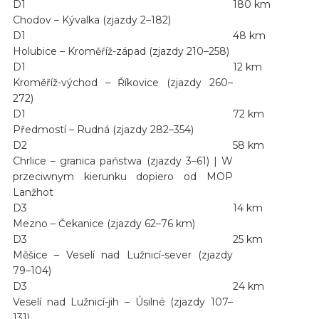
D1
180 km
Chodov – Kývalka (zjazdy 2–182)
D1
48 km
Holubice – Kroměříž-západ (zjazdy 210–258)
D1
12 km
Kroměříž-východ – Říkovice (zjazdy 260–
272)
D1
72 km
Předmostí – Rudná (zjazdy 282–354)
D2
58 km
Chrlice – granica państwa (zjazdy 3–61) | W
przeciwnym kierunku dopiero od MOP
Lanžhot
D3
14 km
Mezno – Čekanice (zjazdy 62–76 km)
D3
25 km
Měšice – Veselí nad Lužnicí-sever (zjazdy
79–104)
D3
24 km
Veselí nad Lužnicí-jih – Úsilné (zjazdy 107–
131)