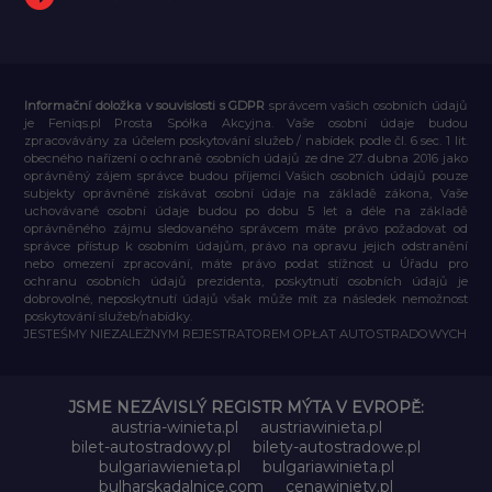
Informační doložka v souvislosti s GDPR
správcem vašich osobních údajů
je Feniqs.pl Prosta Spółka Akcyjna. Vaše osobní údaje budou
zpracovávány za účelem poskytování služeb / nabídek podle čl. 6 sec. 1 lit.
obecného nařízení o ochraně osobních údajů ze dne 27. dubna 2016 jako
oprávněný zájem správce budou příjemci Vašich osobních údajů pouze
subjekty oprávněné získávat osobní údaje na základě zákona, Vaše
uchovávané osobní údaje budou po dobu 5 let a déle na základě
oprávněného zájmu sledovaného správcem máte právo požadovat od
správce přístup k osobním údajům, právo na opravu jejich odstranění
nebo omezení zpracování, máte právo podat stížnost u Úřadu pro
ochranu osobních údajů prezidenta, poskytnutí osobních údajů je
dobrovolné, neposkytnutí údajů však může mít za následek nemožnost
poskytování služeb/nabídky.
JESTEŚMY NIEZALEŻNYM REJESTRATOREM OPŁAT AUTOSTRADOWYCH
JSME NEZÁVISLÝ REGISTR MÝTA V EVROPĚ:
austria-winieta.pl
austriawinieta.pl
bilet-autostradowy.pl
bilety-autostradowe.pl
bulgariawienieta.pl
bulgariawinieta.pl
bulharskadalnice.com
cenawiniety.pl