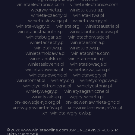
vinietaelectronica.com
vinieteelectronice.com
wegrywinieta.pl
winieta-austria.pl
winieta-czechy.pl
winieta-litwa.pl
winieta-słowacja.pl
winieta-wegry.pl
winieta-węgry.pl
winieta.org
winietaaustria.pl
winietaaustriaonline.pl
winietaautostradowa.pl
winietabulgaria.pl
winietachorwacja.pl
winietaczechy.pl
winietaestonia.pl
winietalitwa.pl
winietalotwa.pl
winietamoldawia.pl
winietaonline.com
winietapolska.pl
winietarumunia.pl
winietaslovenia.pl
winietaslowacja.pl
winietaslowenia.pl
winietaszwajcaria.pl
winietasłowenia.pl
winietawegry.pl
winietomat.pl
winiety.org
winietydrogowe.pl
winietyelektroniczne.pl
winietyestonia.pl
winietywegry.pl
winietyzagraniczne.pl
winietyzakup.pl
węgry-winieta.pl
xn--sowacja-njb.org.pl
xn--soweniawinieta-gnc.pl
xn--wgry-winieta-4vb.pl
xn--winieta-sowacja-7sc.pl
xn--winieta-wgry-dwb.pl
© 2026 www.winietaonline.com JSME NEZÁVISLÝ REGISTR
MÝTA V EVROPĚ