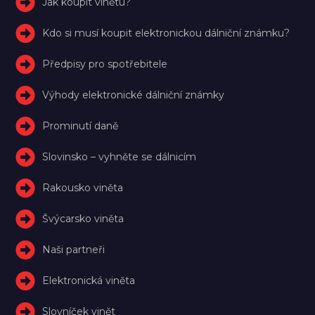
Jak koupit vinětu?
Kdo si musí koupit elektronickou dálniční známku?
Předpisy pro spotřebitele
Výhody elektronické dálniční známky
Prominutí daně
Slovinsko – vyhněte se dálnicím
Rakousko viněta
Švýcarsko viněta
Naši partneři
Elektronická viněta
Slovníček vinět