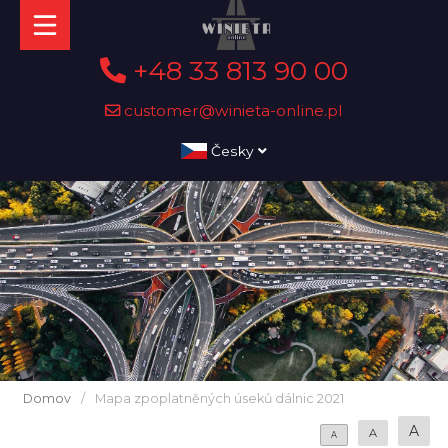
+48 33 813 90 00
customer@winieta-online.pl
Česky
Domov
/
Mapa zpoplatněných úseků dálnic 2021
A
A
A