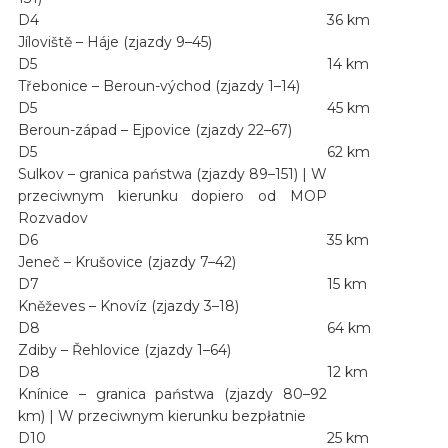
D4
36 km
Jíloviště – Háje (zjazdy 9–45)
D5
14 km
Třebonice – Beroun-východ (zjazdy 1–14)
D5
45 km
Beroun-západ – Ejpovice (zjazdy 22–67)
D5
62 km
Sulkov – granica państwa (zjazdy 89–151) | W
przeciwnym kierunku dopiero od MOP
Rozvadov
D6
35 km
Jeneč – Krušovice (zjazdy 7–42)
D7
15 km
Kněževes – Knovíz (zjazdy 3–18)
D8
64 km
Zdiby – Řehlovice (zjazdy 1–64)
D8
12 km
Knínice – granica państwa (zjazdy 80–92
km) | W przeciwnym kierunku bezpłatnie
D10
25 km