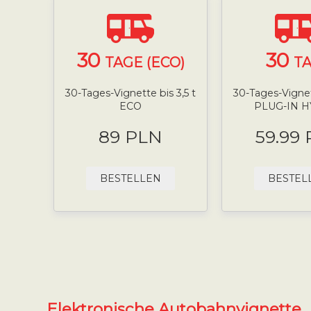
30
30
TAGE (ECO)
T
30-Tages-Vignette bis 3,5 t
30-Tages-Vignett
ECO
PLUG-IN 
89 PLN
59.99
BESTELLEN
BESTEL
Elektronische Autobahnvignette