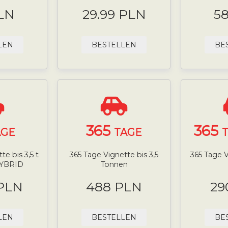
LN
29.99 PLN
5
LEN
BESTELLEN
BE
365
365
AGE
TAGE
T
e bis 3,5 t
365 Tage Vignette bis 3,5
365 Tage V
HYBRID
Tonnen
 PLN
488 PLN
29
LEN
BESTELLEN
BE