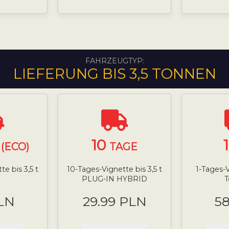
FAHRZEUGTYP:
LIEFERUNG BIS 3,5 TONNEN
10
(ECO)
TAGE
e bis 3,5 t
10-Tages-Vignette bis 3,5 t
1-Tages-V
PLUG-IN HYBRID
LN
29.99 PLN
5