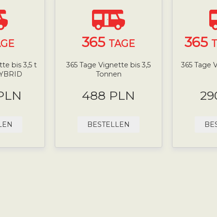
365
365
AGE
TAGE
T
e bis 3,5 t
365 Tage Vignette bis 3,5
365 Tage V
HYBRID
Tonnen
 PLN
488 PLN
29
LEN
BESTELLEN
BE