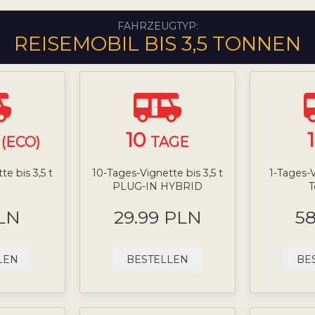
FAHRZEUGTYP:
REISEMOBIL BIS 3,5 TONNEN
10
(ECO)
TAGE
e bis 3,5 t
10-Tages-Vignette bis 3,5 t
1-Tages-V
PLUG-IN HYBRID
LN
29.99 PLN
5
LEN
BESTELLEN
BE