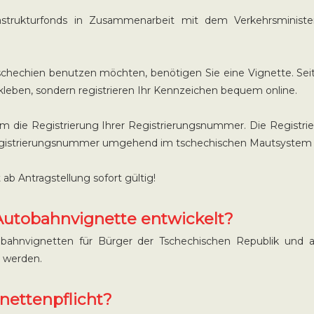
rastrukturfonds in Zusammenarbeit mit dem Verkehrsminist
chechien benutzen möchten, benötigen Sie eine Vignette. Seit 2
leben, sondern registrieren Ihr Kennzeichen bequem online.
 um die Registrierung Ihrer Registrierungsnummer. Die Registr
re Registrierungsnummer umgehend im tschechischen Mautsystem
b Antragstellung sofort gültig!
Autobahnvignette entwickelt?
nvignetten für Bürger der Tschechischen Republik und aus
n werden.
nettenpflicht?