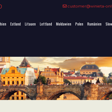
0
customer@winieta-onli
hien
Estland
Litauen
Lettland
Moldawien
Polen
Rumänien
Slow