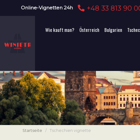
+48 33 813 90 0
Online-Vignetten 24h
Wie kauft man?
Österreich
Bulgarien
Tschec
Startseite
/
Tschechien vignette