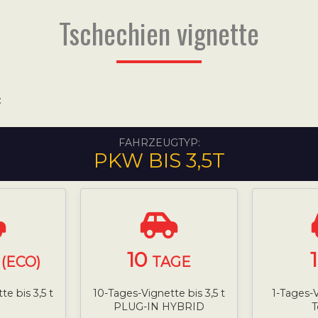
Tschechien vignette
:
FAHRZEUGTYP:
PKW BIS 3,5T
10
(ECO)
TAGE
e bis 3,5 t
10-Tages-Vignette bis 3,5 t
1-Tages-V
PLUG-IN HYBRID