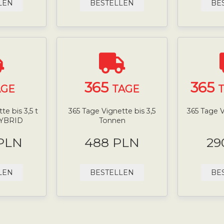
LEN
BESTELLEN
BE
365
365
AGE
TAGE
T
e bis 3,5 t
365 Tage Vignette bis 3,5
365 Tage V
HYBRID
Tonnen
 PLN
488 PLN
29
LEN
BESTELLEN
BE