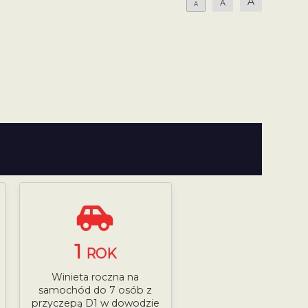
A
A
A
1
ROK
Winieta roczna na
samochód do 7 osób z
przyczepą D1 w dowodzie