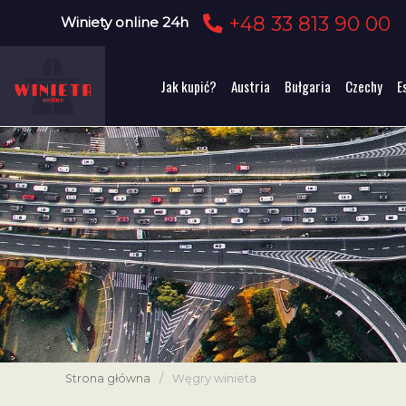
+48 33 813 90 00
Winiety online 24h
Jak kupić?
Austria
Bułgaria
Czechy
E
Strona główna
/
Węgry winieta