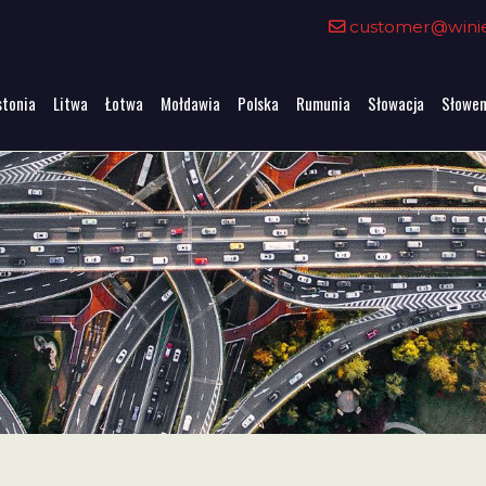
customer@winiet
stonia
Litwa
Łotwa
Mołdawia
Polska
Rumunia
Słowacja
Słowen