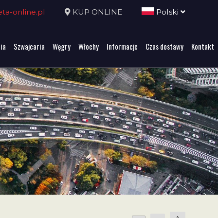
a-online.pl
KUP ONLINE
Polski
ia
Szwajcaria
Węgry
Włochy
Informacje
Czas dostawy
Kontakt