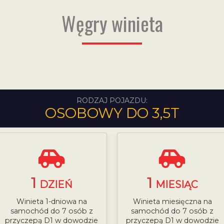
Węgry winieta
RODZAJ POJAZDU:
OSOBOWY DO 3,5T
1
1
DZIEŃ
MIESIĄC
Winieta 1-dniowa na
Winieta miesięczna na
samochód do 7 osób z
samochód do 7 osób z
przyczepą D1 w dowodzie
przyczepą D1 w dowodzie