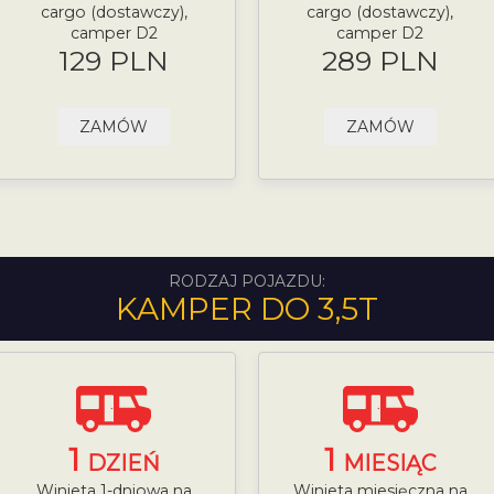
cargo (dostawczy),
cargo (dostawczy),
camper D2
camper D2
129 PLN
289 PLN
ZAMÓW
ZAMÓW
RODZAJ POJAZDU:
KAMPER DO 3,5T
1
1
DZIEŃ
MIESIĄC
Winieta 1-dniowa na
Winieta miesięczna na