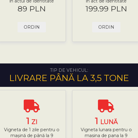
în actul de identitate
in act de identitate
89 PLN
199.99 PLN
ORDIN
ORDIN
TIP DE VEHICUL:
LIVRARE PÂNĂ LA 3,5 TONE
1
1
ZI
LUNĂ
Vigneta de 1 zile pentru o
Vigneta lunara pentru o
mașină de până la 9
masina de pana la 9