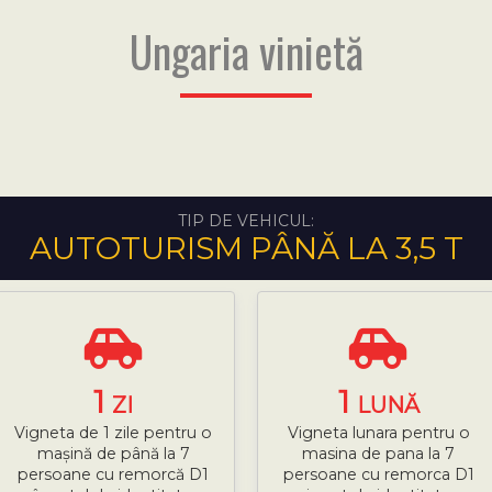
Ungaria vinietă
TIP DE VEHICUL:
AUTOTURISM PÂNĂ LA 3,5 T
1
1
ZI
LUNĂ
Vigneta de 1 zile pentru o
Vigneta lunara pentru o
mașină de până la 7
masina de pana la 7
persoane cu remorcă D1
persoane cu remorca D1