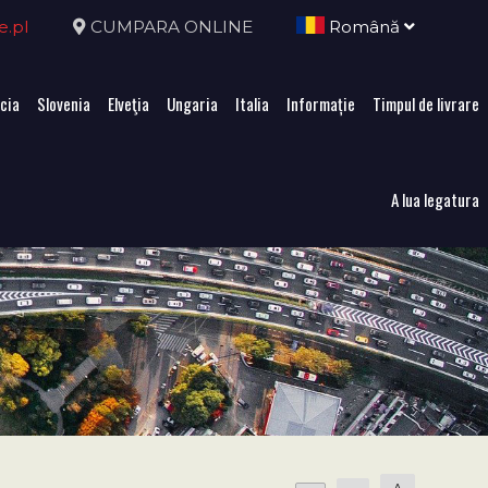
e.pl
CUMPARA ONLINE
Română
cia
Slovenia
Elveţia
Ungaria
Italia
Informație
Timpul de livrare
A lua legatura