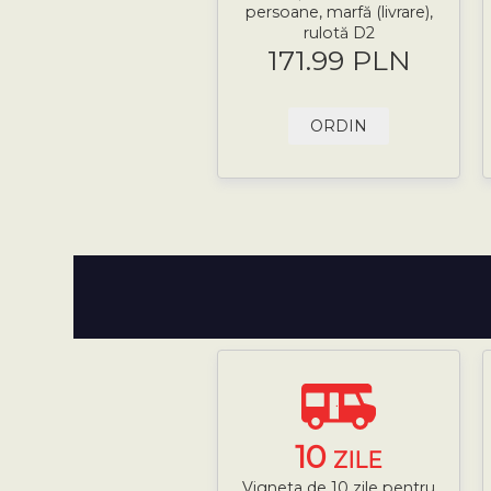
persoane, marfă (livrare),
rulotă D2
171.99 PLN
ORDIN
10
ZILE
Vigneta de 10 zile pentru