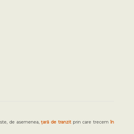
a este, de asemenea,
țară de tranzit
prin care trecem
în