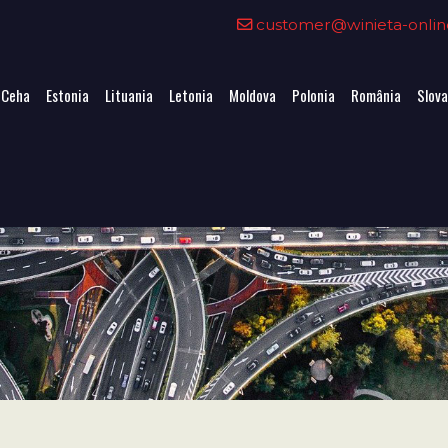
customer@winieta-onlin
 Ceha
Estonia
Lituania
Letonia
Moldova
Polonia
România
Slova