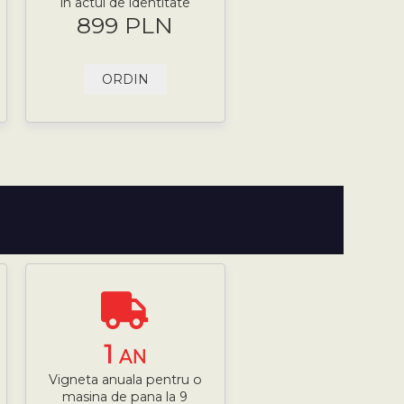
în actul de identitate
899 PLN
ORDIN
1
AN
Vigneta anuala pentru o
masina de pana la 9