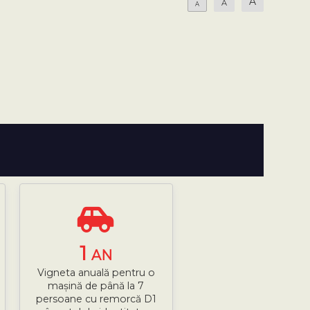
A
A
A
1
AN
Vigneta anuală pentru o
mașină de până la 7
persoane cu remorcă D1