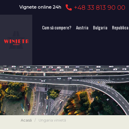
+48 33 813 90 00
Vignete online 24h
Cum să cumpere?
Austria
Bulgaria
Republica
Acasă
/
Ungaria vinietă