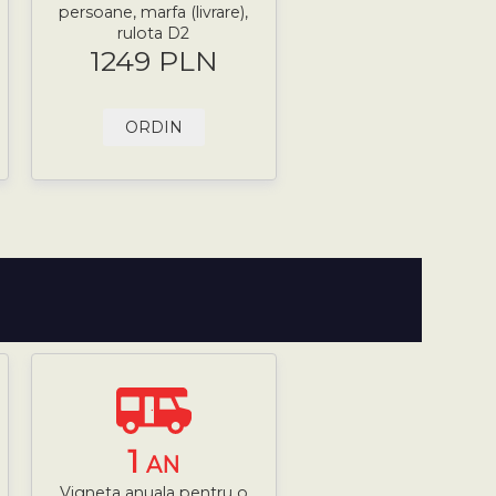
persoane, marfa (livrare),
rulota D2
1249 PLN
ORDIN
1
AN
Vigneta anuala pentru o