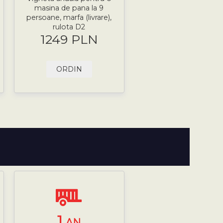
masina de pana la 9
persoane, marfa (livrare),
rulota D2
1249 PLN
ORDIN
1
AN