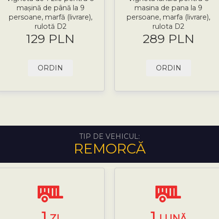
mașină de până la 9
masina de pana la 9
persoane, marfă (livrare),
persoane, marfa (livrare),
rulotă D2
rulota D2
129 PLN
289 PLN
ORDIN
ORDIN
TIP DE VEHICUL:
REMORCĂ
1
1
ZI
LUNĂ