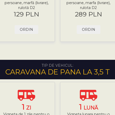
persoane, marfă (livrare),
persoane, marfa (livrare),
rulotă D2
rulota D2
129 PLN
289 PLN
ORDIN
ORDIN
TIP DE VEHICUL:
CARAVANA DE PANA LA 3,5 T
1
1
ZI
LUNĂ
Vigneta de 1 zile pentru o
Vigneta lunara pentru o