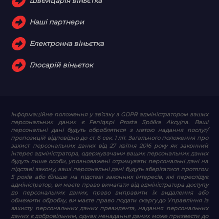
Швейцарія віньєтка
Наші партнери
Електронна віньєтка
Глосарій віньєток
Інформаційне положення у зв’язку з GDPR
адміністратором ваших
персональних даних є Feniqs.pl Prosta Spółka Akcyjna. Ваші
персональні дані будуть оброблятися з метою надання послуг/
пропозицій відповідно до ст. 6 сек. 1 літ. Загального положення про
захист персональних даних від 27 квітня 2016 року як законний
інтерес адміністратора, одержувачами ваших персональних даних
будуть лише особи, уповноважені отримувати персональні дані на
підставі закону, ваші персональні дані будуть зберігатися протягом
5 років або більше на підставі законних інтересів, які переслідує
адміністратор, ви маєте право вимагати від адміністратора доступу
до персональних даних, право виправити їх видалення або
обмежити обробку, ви маєте право подати скаргу до Управління із
захисту персональних даних президента, надання персональних
даних є добровільним, однак ненадання даних може призвести до