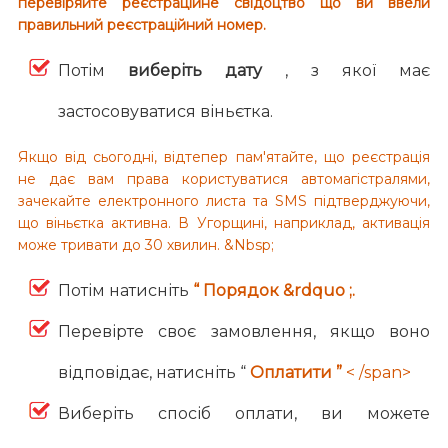
перевіряйте реєстраційне свідоцтво що ви ввели
правильний реєстраційний номер.
Потім
виберіть дату
, з якої має
застосовуватися віньєтка.
Якщо від сьогодні, відтепер пам'ятайте, що реєстрація
не дає вам права користуватися автомагістралями,
зачекайте електронного листа та SMS підтверджуючи,
що віньєтка активна. В Угорщині, наприклад, активація
може тривати до 30 хвилин. &Nbsp;
Потім натисніть
“ Порядок &rdquo ;.
Перевірте своє замовлення, якщо воно
відповідає, натисніть “
Оплатити ”
< /span>
Виберіть спосіб оплати, ви можете