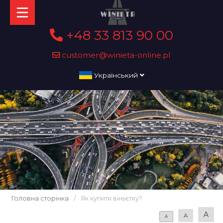
+48 33 813 90 00
customer@winieta-online.pl
Український
Головна сторінка
/
Як купити віньєтку?
A
A
A