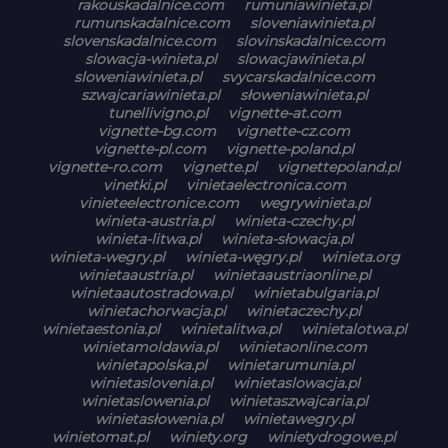
rakouskadalnice.com
rumuniawinieta.pl
rumunskadalnice.com
sloveniawinieta.pl
slovenskadalnice.com
slovinskadalnice.com
slowacja-winieta.pl
slowacjawinieta.pl
sloweniawinieta.pl
svycarskadalnice.com
szwajcariawinieta.pl
słoweniawinieta.pl
tunellivigno.pl
vignette-at.com
vignette-bg.com
vignette-cz.com
vignette-pl.com
vignette-poland.pl
vignette-ro.com
vignette.pl
vignettepoland.pl
vinetki.pl
vinietaelectronica.com
vinieteelectronice.com
wegrywinieta.pl
winieta-austria.pl
winieta-czechy.pl
winieta-litwa.pl
winieta-słowacja.pl
winieta-wegry.pl
winieta-węgry.pl
winieta.org
winietaaustria.pl
winietaaustriaonline.pl
winietaautostradowa.pl
winietabulgaria.pl
winietachorwacja.pl
winietaczechy.pl
winietaestonia.pl
winietalitwa.pl
winietalotwa.pl
winietamoldawia.pl
winietaonline.com
winietapolska.pl
winietarumunia.pl
winietaslovenia.pl
winietaslowacja.pl
winietaslowenia.pl
winietaszwajcaria.pl
winietasłowenia.pl
winietawegry.pl
winietomat.pl
winiety.org
winietydrogowe.pl