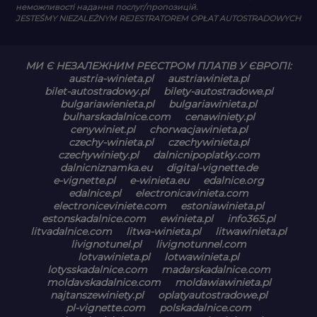
неможливості надання послуг/пропозицій.
JESTEŚMY NIEZALEŻNYM REJESTRATOREM OPŁAT AUTOSTRADOWYCH
МИ Є НЕЗАЛЕЖНИМ РЕЄСТРОМ ПЛАТІВ У ЄВРОПІ:
austria-winieta.pl
austriawinieta.pl
bilet-autostradowy.pl
bilety-autostradowe.pl
bulgariawienieta.pl
bulgariawinieta.pl
bulharskadalnice.com
cenawiniety.pl
cenywiniet.pl
chorwacjawinieta.pl
czechy-winieta.pl
czechywinieta.pl
czechywiniety.pl
dalnicnipoplatky.com
dalnicniznamka.eu
digital-vignette.de
e-vignette.pl
e-winieta.eu
edalnice.org
edalnice.pl
electronicavinieta.com
electroniceviniete.com
estoniawinieta.pl
estonskadalnice.com
ewinieta.pl
info365.pl
litvadalnice.com
litwa-winieta.pl
litwawinieta.pl
livignotunel.pl
livignotunnel.com
lotvawinieta.pl
lotwawinieta.pl
lotysskadalnice.com
madarskadalnice.com
moldavskadalnice.com
moldawiawinieta.pl
najtanszewiniety.pl
oplatyautostradowe.pl
pl-vignette.com
polskadalnice.com