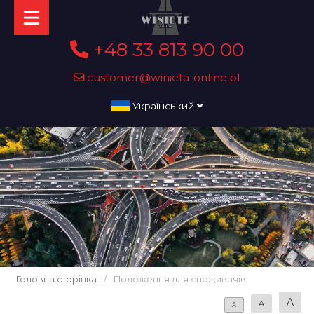
+48 33 813 90 00
customer@winieta-online.pl
Український
Головна сторінка
/
Положення для споживачів
A
A
A