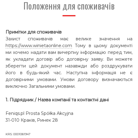
Положення для споживачів
Примітки для споживачів
Захист споживачів має велике значення на
https://www.winietaonline.com
Тому в цьому документі
ми хочемо надати вам вичерпну інформацію перед тим,
як укладати договір або договірну заяву. Ви можете
зберегти цей документ назавжди або роздрукувати
його в будь-який час. Наступна інформація не є
договірними умовами. Умови договору визначаються
виключно Загальними умовами.
1. Підрядник / Назва компанії та контактні дані
Feniqs.pl Prosta Spółka Akcyjna
31-010 Краків, Ринек 28
KRS: 0001081947