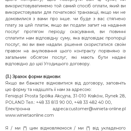
використовуватимемо той самий спосіб оплати, який ви
використовували для початкової транзакції, якщо ми не
домовилися з вами про інше. чи буде з вас стягнено
плату за цей платіж, якщо ви подали запит на надання
послуг протягом періоду скасування, ви повинні
сплатити нам відповідну суму, яка відповідає пропорції
послуг, які ви вже надали. рішення скористатися своїм
правом на анулювання цього контракту порівняно із
загальним обсягом послуг, які мають бути надані
відповідно до цієї Угодицього договору.
(3.) Зразок форми відмови:
Якщо ви бажаєте відмовитися від договору, заповніть
цю форму та надішліть її нам за адресою:
Feniqs.pl Prosta Spółka Akcyjna, 31-010 Kraków, Rynek 28,
POLAND Тел.: +48 33 813 90 00, +48 33 482 40 00,
Електронна адреса:customer@winieta-online.pl
www.winietaonline.com
Я / ми (*) цим відмовляємося / ми (*) від укладеного