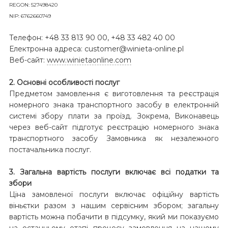
REGON: 527498420
NIP: 6762660749
Телефон: +48 33 813 90 00, +48 33 482 40 00
Електронна адреса: customer@winieta-online.pl
Веб-сайт:
www.winietaonline.com
2. Основні особливості послуг
Предметом замовлення є виготовлення та реєстрація
номерного знака транспортного засобу в електронній
системі збору плати за проїзд. Зокрема, Виконавець
через веб-сайт підготує реєстрацію номерного знака
транспортного засобу Замовника як незалежного
постачальника послуг.
3. Загальна вартість послуги включає всі податки та
збори
Ціна замовленої послуги включає офіційну вартість
віньєтки разом з нашим сервісним збором; загальну
вартість можна побачити в підсумку, який ми показуємо
на останньому етапі процесу замовлення на нашому