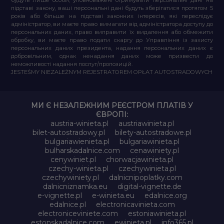
підставі закону, ваші персональні дані будуть зберігатися протягом 5
років або більше на підставі законних інтересів, які переслідує
адміністратор, ви маєте право вимагати від адміністратора доступу до
персональних даних, право виправити їх видалення або обмежити
обробку, ви маєте право подати скаргу до Управління із захисту
персональних даних президента, надання персональних даних є
добровільним, однак ненадання даних може призвести до
неможливості надання послуг/пропозицій.
JESTEŚMY NIEZALEŻNYM REJESTRATOREM OPŁAT AUTOSTRADOWYCH
МИ Є НЕЗАЛЕЖНИМ РЕЄСТРОМ ПЛАТІВ У
ЄВРОПІ:
austria-winieta.pl
austriawinieta.pl
bilet-autostradowy.pl
bilety-autostradowe.pl
bulgariawienieta.pl
bulgariawinieta.pl
bulharskadalnice.com
cenawiniety.pl
cenywiniet.pl
chorwacjawinieta.pl
czechy-winieta.pl
czechywinieta.pl
czechywiniety.pl
dalnicnipoplatky.com
dalnicniznamka.eu
digital-vignette.de
e-vignette.pl
e-winieta.eu
edalnice.org
edalnice.pl
electronicavinieta.com
electroniceviniete.com
estoniawinieta.pl
estonskadalnice.com
ewinieta.pl
info365.pl