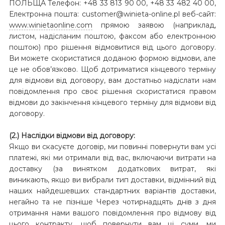
ПОЛЬЩА Телефон: +48 33 813 90 00, +48 33 482 40 00,
Електронна пошта: customer@winieta-online.pl веб-сайт:
www.winietaonline.com
прямою заявою (наприклад,
листом, надісланим поштою, факсом або електронною
поштою) про рішення відмовитися від цього договору.
Ви можете скористатися доданою формою відмови, але
це не обов’язково. Щоб дотриматися кінцевого терміну
для відмови від договору, вам достатньо надіслати нам
повідомлення про своє рішення скористатися правом
відмови до закінчення кінцевого терміну для відмови від
договору.
(2.) Наслідки відмови від договору:
Якщо ви скасуєте договір, ми повинні повернути вам усі
платежі, які ми отримали від вас, включаючи витрати на
доставку (за винятком додаткових витрат, які
виникають, якщо ви вибрали тип доставки, відмінний від
наших найдешевших стандартних варіантів доставки,
негайно та не пізніше Через чотирнадцять днів з дня
отримання нами вашого повідомлення про відмову від
цього контракту, щоб повернути вам ці суми, ми