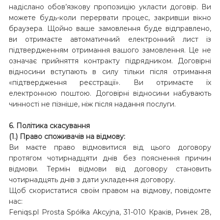
надіслано обов’язкову пропозицію укласти договір. Ви
можете будь-коли перервати процес, закривши вікно
браузера. Щойно ваше замовлення буде відправлено,
ви отримаєте автоматичний електронний лист із
підтвердженням отримання вашого замовлення. Це не
означає прийняття контракту підрядником. Договірні
відносини вступають в силу тільки після отримання
«підтвердження реєстрації». Ви отримаєте їх
електронною поштою. Договірні відносини набувають
чинності не пізніше, ніж після надання послуги.
6. Політика скасування
(1.) Право споживачів на відмову:
Ви маєте право відмовитися від цього договору
протягом чотирнадцяти днів без пояснення причин
відмови. Термін відмови від договору становить
чотирнадцять днів з дати укладення договору.
Щоб скористатися своїм правом на відмову, повідомте
нас:
Feniqs.pl Prosta Spółka Akcyjna, 31-010 Краків, Ринек 28,