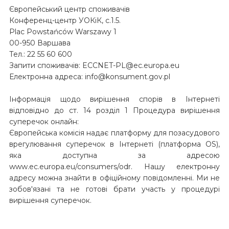
Європейський центр споживачів
Конференц-центр УОКіК, с.1.5.
Plac Powstańców Warszawy 1
00-950 Варшава
Тел.: 22 55 60 600
Запити споживачів: ECCNET-PL@ec.europa.eu
Електронна адреса: info@konsument.gov.pl
Інформація щодо вирішення спорів в Інтернеті
відповідно до ст. 14 розділ 1 Процедура вирішення
суперечок онлайн:
Європейська комісія надає платформу для позасудового
врегулювання суперечок в Інтернеті (платформа OS),
яка доступна за адресою
www.ec.europa.eu/consumers/odr. Нашу електронну
адресу можна знайти в офіційному повідомленні. Ми не
зобов'язані та не готові брати участь у процедурі
вирішення суперечок.