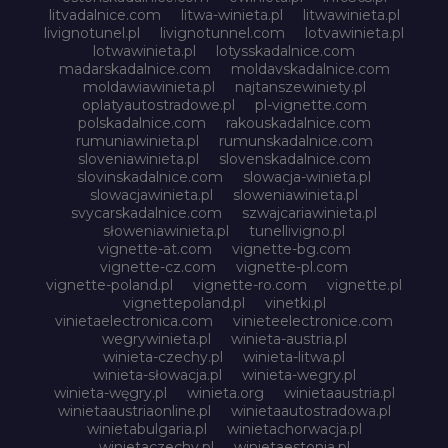
litvadalnice.com
litwa-winieta.pl
litwawinieta.pl
livignotunel.pl
livignotunnel.com
lotvawinieta.pl
lotwawinieta.pl
lotysskadalnice.com
madarskadalnice.com
moldavskadalnice.com
moldawiawinieta.pl
najtanszewiniety.pl
oplatyautostradowe.pl
pl-vignette.com
polskadalnice.com
rakouskadalnice.com
rumuniawinieta.pl
rumunskadalnice.com
sloveniawinieta.pl
slovenskadalnice.com
slovinskadalnice.com
slowacja-winieta.pl
slowacjawinieta.pl
sloweniawinieta.pl
svycarskadalnice.com
szwajcariawinieta.pl
słoweniawinieta.pl
tunellivigno.pl
vignette-at.com
vignette-bg.com
vignette-cz.com
vignette-pl.com
vignette-poland.pl
vignette-ro.com
vignette.pl
vignettepoland.pl
vinetki.pl
vinietaelectronica.com
vinieteelectronice.com
wegrywinieta.pl
winieta-austria.pl
winieta-czechy.pl
winieta-litwa.pl
winieta-słowacja.pl
winieta-wegry.pl
winieta-węgry.pl
winieta.org
winietaaustria.pl
winietaaustriaonline.pl
winietaautostradowa.pl
winietabulgaria.pl
winietachorwacja.pl
winietaczechy.pl
winietaestonia.pl