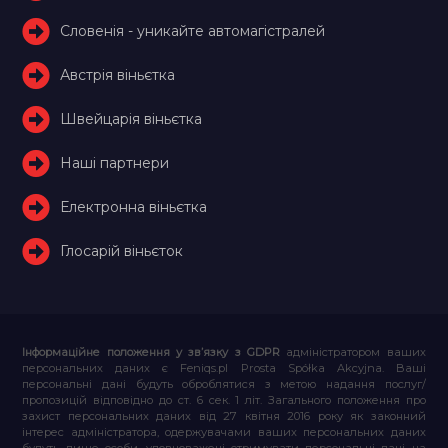
Словенія - уникайте автомагістралей
Австрія віньєтка
Швейцарія віньєтка
Наші партнери
Електронна віньєтка
Глосарій віньєток
Інформаційне положення у зв’язку з GDPR
адміністратором ваших
персональних даних є Feniqs.pl Prosta Spółka Akcyjna. Ваші
персональні дані будуть оброблятися з метою надання послуг/
пропозицій відповідно до ст. 6 сек. 1 літ. Загального положення про
захист персональних даних від 27 квітня 2016 року як законний
інтерес адміністратора, одержувачами ваших персональних даних
будуть лише особи, уповноважені отримувати персональні дані на