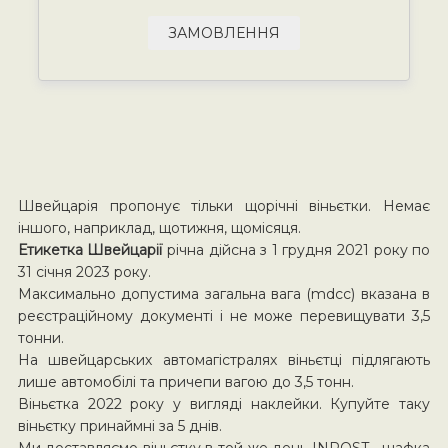
ЗАМОВЛЕННЯ
Швейцарія пропонує тільки щорічні віньєтки. Немає
іншого, наприклад, щотижня, щомісяця.
Етикетка Швейцарії
річна дійсна з 1 грудня 2021 року по
31 січня 2023 року.
Максимально допустима загальна вага (mdcc) вказана в
реєстраційному документі і не може перевищувати 3,5
тонни.
На швейцарських автомагістралях віньєтці підлягають
лише автомобілі та причепи вагою до 3,5 тонн.
Віньєтка 2022 року у вигляді наклейки. Купуйте таку
віньєтку принаймні за 5 днів.
Ми доставляємо віньєтку в той же день INPOST шафка