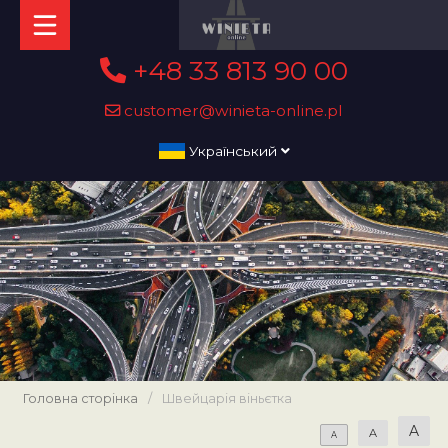
+48 33 813 90 00
customer@winieta-online.pl
Український
Головна сторінка
/
Швейцарія віньєтка
A
A
A